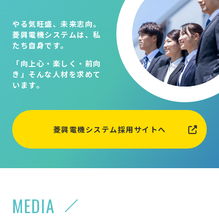
やる気旺盛、未来志向。
菱興電機システムは、私
たち自身です。
「向上心・楽しく・前向
き」そんな人材を求めて
います。
菱興電機システム採用サイトへ
MEDIA